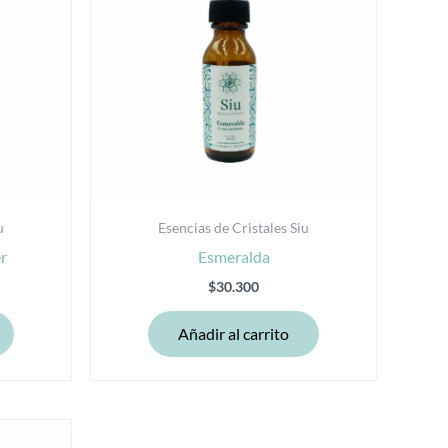
u
Esencias de Cristales Siu
r
Esmeralda
$
30.300
Añadir al carrito
Este