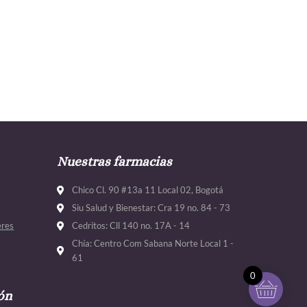
Nuestras farmacias
Chico Cl. 90 #13a 11 Local 02, Bogotá
Siu Salud y Bienestar: Cra 19 no. 84 - 73
eres
Cedritos: Cll 140 no. 17A - 14
Chía: Centro Com Sabana Norte Local 1 -
61
0
ón