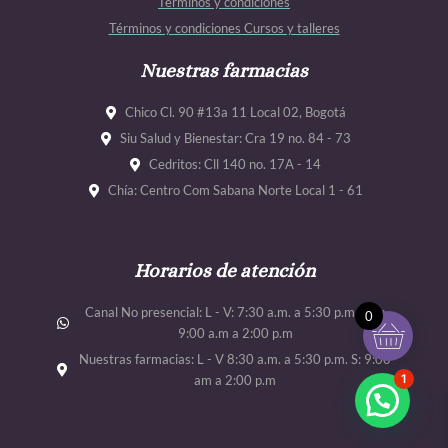
Términos y condiciones
o
r
e
e
Términos y condiciones Cursos y talleres
k
a
m
Nuestras farmacias
Chico Cl. 90 #13a 11 Local 02, Bogotá
Siu Salud y Bienestar: Cra 19 no. 84 - 73
Cedritos: Cll 140 no. 17A - 14
Chía: Centro Com Sabana Norte Local 1 - 61
Horarios de atención
Canal No presencial: L - V: 7:30 a.m. a 5:30 p.m. Sab:
0
9:00 a.m a 2:00 p.m
Nuestras farmacias: L - V 8:30 a.m. a 5:30 p.m. S: 9:00
1
am a 2:00 p.m