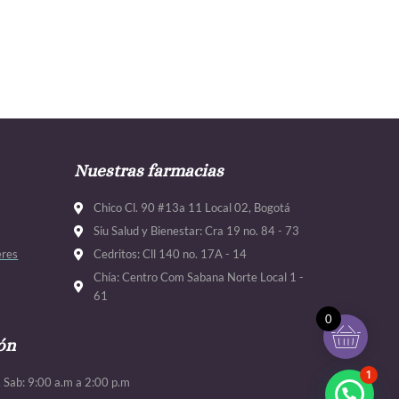
Nuestras farmacias
Chico Cl. 90 #13a 11 Local 02, Bogotá
Siu Salud y Bienestar: Cra 19 no. 84 - 73
eres
Cedritos: Cll 140 no. 17A - 14
Chía: Centro Com Sabana Norte Local 1 -
61
0
ón
1
. Sab: 9:00 a.m a 2:00 p.m