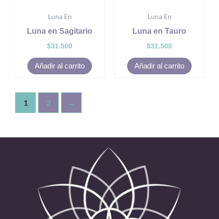
Luna En
Luna En
Luna en Sagitario
Luna en Tauro
$
31.500
$
31.500
Añadir al carrito
Añadir al carrito
1
2
→