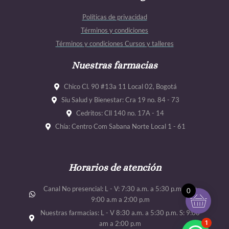
b
a
u
u
Políticas de privacidad
o
g
b
b
Términos y condiciones
o
r
e
e
Términos y condiciones Cursos y talleres
k
a
m
Nuestras farmacias
Chico Cl. 90 #13a 11 Local 02, Bogotá
Siu Salud y Bienestar: Cra 19 no. 84 - 73
Cedritos: Cll 140 no. 17A - 14
Chía: Centro Com Sabana Norte Local 1 - 61
Horarios de atención
Canal No presencial: L - V: 7:30 a.m. a 5:30 p.m. Sab:
0
9:00 a.m a 2:00 p.m
Nuestras farmacias: L - V 8:30 a.m. a 5:30 p.m. S: 9:00
1
am a 2:00 p.m