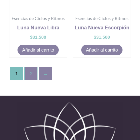
Esencias de Ciclos y Ritmos
Esencias de Ciclos y Ritmos
Luna Nueva Libra
Luna Nueva Escorpión
$
31.500
$
31.500
Añadir al carrito
Añadir al carrito
1
2
→