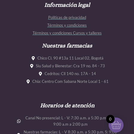
e
Información legal
t
t
t
b
a
u
u
Políticas de privacidad
o
g
b
b
Términos y condiciones
o
r
e
e
Términos y condiciones Cursos y talleres
k
a
m
Nuestras farmacias
Chico Cl. 90 #13a 11 Local 02, Bogotá
Siu Salud y Bienestar: Cra 19 no. 84 - 73
Cedritos: Cll 140 no. 17A - 14
Chía: Centro Com Sabana Norte Local 1 - 61
Horarios de atención
Canal No presencial: L - V: 7:30 a.m. a 5:30 p.m. Sab:
0
9:00 a.m a 2:00 p.m
Nuestras farmacias: L - V 8:30 a.m. a 5:30 p.m. S: 9:00