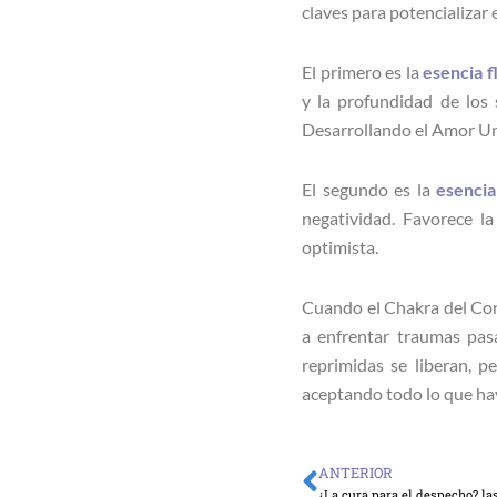
claves para potencializar 
El primero es la
esencia
f
y la profundidad de los
Desarrollando el Amor Un
El segundo es la
esencia
negatividad. Favorece l
optimista.
Cuando el Chakra del Cor
a enfrentar traumas pas
reprimidas se liberan, 
aceptando todo lo que hay
ANTERIOR
Ant
¿La cura para el despecho? la