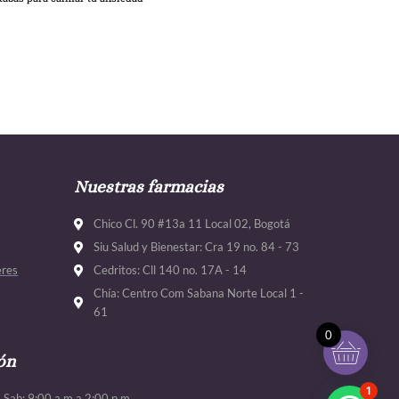
Nuestras farmacias
Chico Cl. 90 #13a 11 Local 02, Bogotá
Siu Salud y Bienestar: Cra 19 no. 84 - 73
eres
Cedritos: Cll 140 no. 17A - 14
Chía: Centro Com Sabana Norte Local 1 -
61
0
ón
1
. Sab: 9:00 a.m a 2:00 p.m