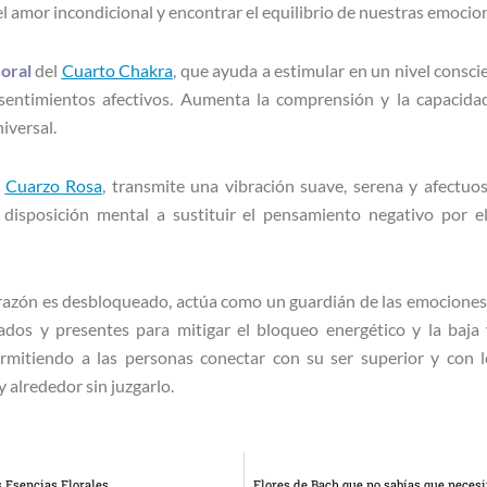
el amor incondicional y encontrar el equilibrio de nuestras emocio
loral
del
Cuarto Chakra
,
que ayuda a estimular
en un nivel consci
 sentimientos afectivos. Aumenta la comprensión y la capacida
iversal.
Cuarzo Rosa
, transmite una vibración suave, serena y afectuos
a disposición mental a sustituir el pensamiento negativo por e
azón es desbloqueado, actúa como un guardián de las emociones
ados y presentes para mitigar el bloqueo energético y la baja 
permitiendo a las personas conectar con su ser superior y con 
 alrededor sin juzgarlo.
s Esencias Florales
Flores de Bach que no sabías que neces