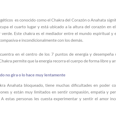
géticos es conocido como el Chakra del Corazón o Anahata signif
upa el cuarto lugar y está ubicado a la altura del corazón en e
 verde. Este chakra es el mediador entre el mundo espiritual y 
compasiva e incondicionalmente con los demás.
cuentra en el centro de los 7 puntos de energía y desempeña u
Chakra permite que la energía recorra el cuerpo de forma libre y a
o no gira o lo hace muy lentamente
ra Anahata bloqueado, tiene muchas dificultades en poder co
iones y están muy limitados en sentir compasión, empatía y per
. A estas personas les cuesta experimentar y sentir el amor inc