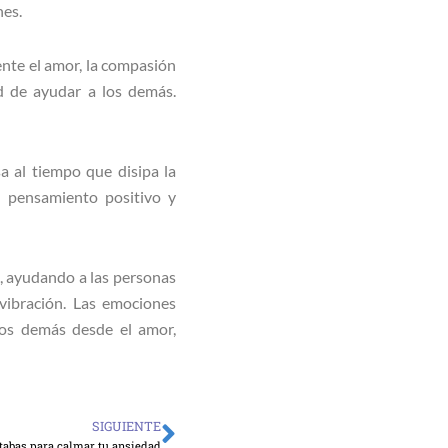
nes.
ente el amor, la compasión
d de ayudar a los demás.
a al tiempo que disipa la
l pensamiento positivo y
, ayudando a las personas
vibración. Las emociones
los demás desde el amor,
SIGUIENTE
Siguiente
itabas para calmar tu ansiedad