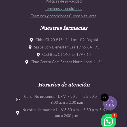
Políticas de privacidad
o
g
b
b
Términos y condiciones
o
r
e
e
Términos y condiciones Cursos y talleres
k
a
m
Nuestras farmacias
Chico Cl. 90 #13a 11 Local 02, Bogotá
Siu Salud y Bienestar: Cra 19 no. 84 - 73
Cedritos: Cll 140 no. 17A - 14
Chía: Centro Com Sabana Norte Local 1 - 61
Horarios de atención
Canal No presencial: L - V: 7:30 a.m. a 5:30 p.m. Sab:
0
9:00 a.m a 2:00 p.m
Nuestras farmacias: L - V 8:30 a.m. a 5:30 p.m. S: 9:00
1
am a 2:00 p.m