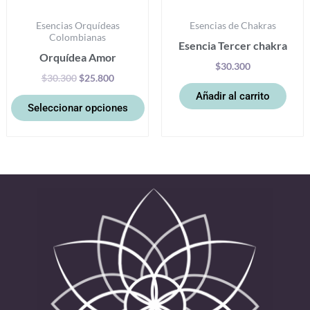
la
Esencias Orquídeas
Esencias de Chakras
página
Colombianas
Esencia Tercer chakra
de
Orquídea Amor
producto
$
30.300
$
30.300
$
25.800
Añadir al carrito
Seleccionar opciones