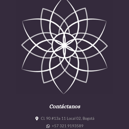
Contáctanos
Cl. 90 #13a 11 Local 02, Bogotá
+57 321 9193589