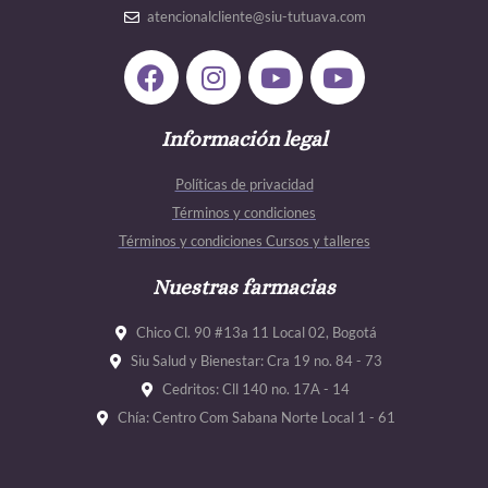
atencionalcliente@siu-tutuava.com
F
I
Y
Y
a
n
o
o
c
s
u
u
e
Información legal
t
t
t
b
a
u
u
Políticas de privacidad
o
g
b
b
Términos y condiciones
o
r
e
e
Términos y condiciones Cursos y talleres
k
a
m
Nuestras farmacias
Chico Cl. 90 #13a 11 Local 02, Bogotá
Siu Salud y Bienestar: Cra 19 no. 84 - 73
Cedritos: Cll 140 no. 17A - 14
Chía: Centro Com Sabana Norte Local 1 - 61