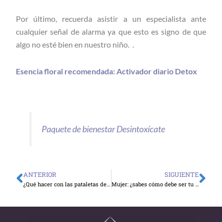
Por último, recuerda asistir a un especialista ante
cualquier señal de alarma ya que esto es signo de que
algo no esté bien en nuestro niño. .
Esencia floral recomendada: Activador diario Detox
Paquete de bienestar Desintoxícate
ANTERIOR
SIGUIENTE
Ant
Sig
¿Qué hacer con las pataletas de nuestros hijos?
Mujer: ¿sabes cómo debe ser tu nutrición por etapas?