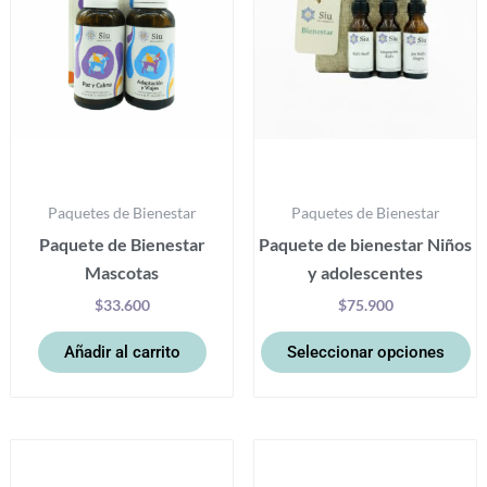
La
op
se
p
el
e
la
Paquetes de Bienestar
Paquetes de Bienestar
pá
Paquete de Bienestar
Paquete de bienestar Niños
d
Mascotas
y adolescentes
pr
$
33.600
$
75.900
Añadir al carrito
Seleccionar opciones
Este
Es
producto
pr