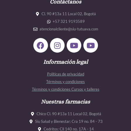
Contáctanos
Cl. 90 #13a 11 Local 02, Bogotá
+57 321 9193589
atencionalcliente@siu-tutuava.com
F
I
Y
Y
a
n
o
o
c
s
u
u
e
Información legal
t
t
t
b
a
u
u
Políticas de privacidad
o
g
b
b
Términos y condiciones
o
r
e
e
Términos y condiciones Cursos y talleres
k
a
m
Nuestras farmacias
Chico Cl. 90 #13a 11 Local 02, Bogotá
Siu Salud y Bienestar: Cra 19 no. 84 - 73
Cedritos: Cll 140 no. 17A - 14