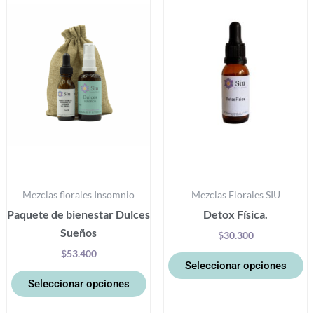
tiene
ti
múltiples
mú
variantes.
va
Las
La
opciones
op
se
se
pueden
p
elegir
el
en
e
la
la
Mezclas florales Insomnio
Mezclas Florales SIU
página
pá
Paquete de bienestar Dulces
Detox Física.
de
d
Sueños
producto
pr
$
30.300
$
53.400
Seleccionar opciones
Seleccionar opciones