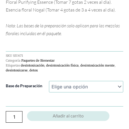
Floral Purifying Essence (Tomar 7 gotas 2 veces al día).
Esencia floral Nogal (Tomar 4 gotas de 3 a 4 veces al día).
Nota: Las bases de la preparación solo aplican para las mezclas
florales incluidas en él paquete.
SKU
SIU671
Categoría
Paquetes de Bienestar
Etiquetas
desintoxicación
,
desintoxicación física
,
desintoxicación mente
,
desintoxicarse
,
detox
Paquete
Base de Preparación
de
bienestar
Desintoxícate
cantidad
Añadir al carrito