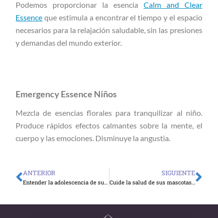
Podemos proporcionar la esencia
Calm and Clear
Essence
que estimula a encontrar el tiempo y el espacio
necesarios para la relajación saludable, sin las presiones
y demandas del mundo exterior.
Emergency Essence Niños
Mezcla de esencias florales para tranquilizar al niño.
Produce rápidos efectos calmantes sobre la mente, el
cuerpo y las emociones. Disminuye la angustia.
ANTERIOR
SIGUIENTE
Ant
Sig
Entender la adolescencia de su hijo es entender una parte de usted
Cuide la salud de sus mascotas física y mentalmente