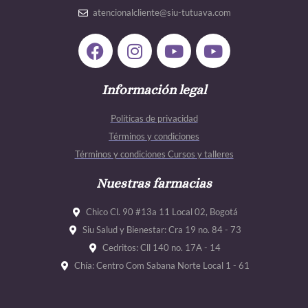
atencionalcliente@siu-tutuava.com
F
I
Y
Y
a
n
o
o
c
s
u
u
e
Información legal
t
t
t
b
a
u
u
Políticas de privacidad
o
g
b
b
Términos y condiciones
o
r
e
e
Términos y condiciones Cursos y talleres
k
a
m
Nuestras farmacias
Chico Cl. 90 #13a 11 Local 02, Bogotá
Siu Salud y Bienestar: Cra 19 no. 84 - 73
Cedritos: Cll 140 no. 17A - 14
Chía: Centro Com Sabana Norte Local 1 - 61