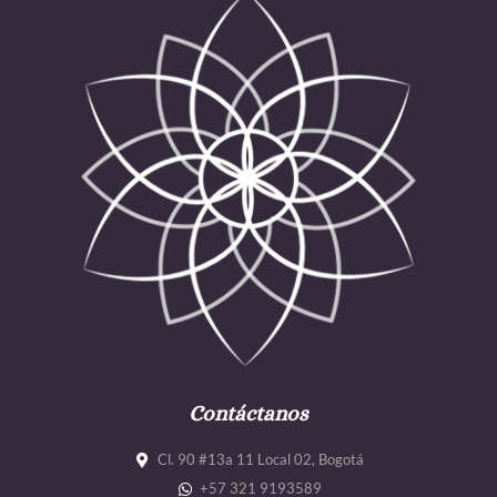
Contáctanos
Cl. 90 #13a 11 Local 02, Bogotá
+57 321 9193589