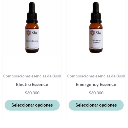
tiene
ti
múltiples
mú
variantes.
va
Las
La
opciones
op
se
se
pueden
p
elegir
el
en
e
la
la
Combinaciones esencias de Bush
Combinaciones esencias de Bush
página
pá
Electro Essence
Emergency Essence
de
d
producto
pr
$
30.300
$
30.300
Seleccionar opciones
Seleccionar opciones