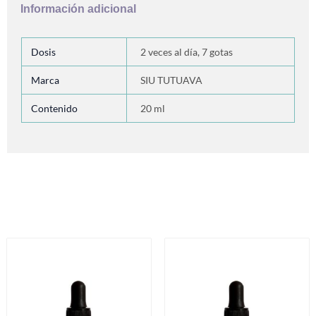
Información adicional
Dosis
2 veces al día, 7 gotas
Marca
SIU TUTUAVA
Contenido
20 ml
Productos relacionados
Es
pr
ti
mú