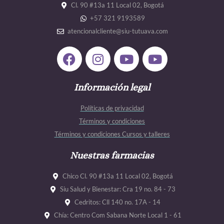
Cl. 90 #13a 11 Local 02, Bogotá
+57 321 9193589
atencionalcliente@siu-tutuava.com
F
I
Y
Y
a
n
o
o
c
s
u
u
e
Información legal
t
t
t
b
a
u
u
Políticas de privacidad
o
g
b
b
Términos y condiciones
o
r
e
e
Términos y condiciones Cursos y talleres
k
a
m
Nuestras farmacias
Chico Cl. 90 #13a 11 Local 02, Bogotá
Siu Salud y Bienestar: Cra 19 no. 84 - 73
Cedritos: Cll 140 no. 17A - 14
Chía: Centro Com Sabana Norte Local 1 - 61