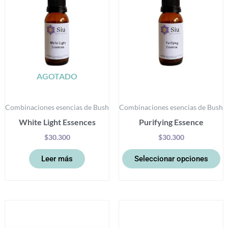
va
La
op
se
p
el
AGOTADO
e
la
Combinaciones esencias de Bush
Combinaciones esencias de Bush
pá
White Light Essences
Purifying Essence
d
pr
$
30.300
$
30.300
Leer más
Seleccionar opciones
Este
Es
producto
pr