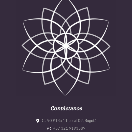
Contáctanos
Cl. 90 #13a 11 Local 02, Bogotá
+57 321 9193589