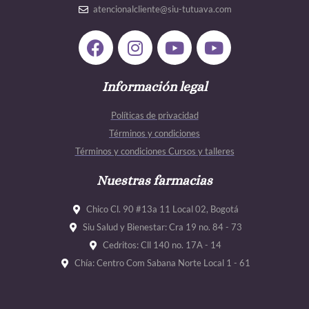
atencionalcliente@siu-tutuava.com
F
I
Y
Y
a
n
o
o
c
s
u
u
e
Información legal
t
t
t
b
a
u
u
Políticas de privacidad
o
g
b
b
Términos y condiciones
o
r
e
e
Términos y condiciones Cursos y talleres
k
a
m
Nuestras farmacias
Chico Cl. 90 #13a 11 Local 02, Bogotá
Siu Salud y Bienestar: Cra 19 no. 84 - 73
Cedritos: Cll 140 no. 17A - 14
Chía: Centro Com Sabana Norte Local 1 - 61