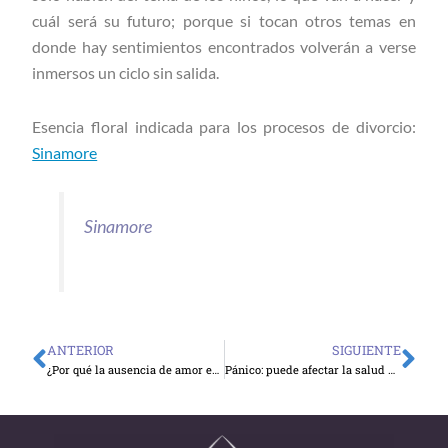
cuál será su futuro; porque si tocan otros temas en
donde hay sentimientos encontrados volverán a verse
inmersos un ciclo sin salida.
Esencia floral indicada para los procesos de divorcio:
Sinamore
Sinamore
ANTERIOR
SIGUIENTE
Ant
Sig
¿Por qué la ausencia de amor enferma a las personas?
Pánico: puede afectar la salud y la calidad de vida