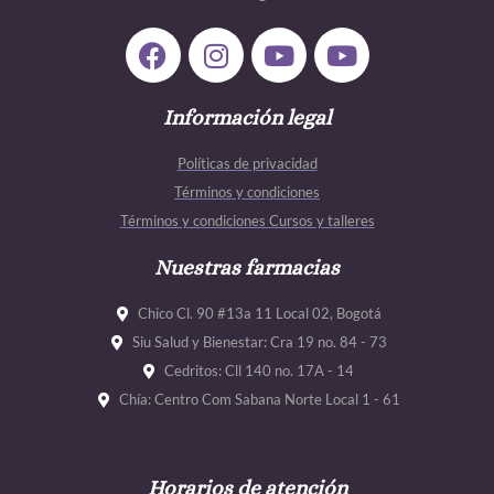
F
I
Y
Y
a
n
o
o
c
s
u
u
e
Información legal
t
t
t
b
a
u
u
Políticas de privacidad
o
g
b
b
Términos y condiciones
o
r
e
e
Términos y condiciones Cursos y talleres
k
a
m
Nuestras farmacias
Chico Cl. 90 #13a 11 Local 02, Bogotá
Siu Salud y Bienestar: Cra 19 no. 84 - 73
Cedritos: Cll 140 no. 17A - 14
Chía: Centro Com Sabana Norte Local 1 - 61
Horarios de atención