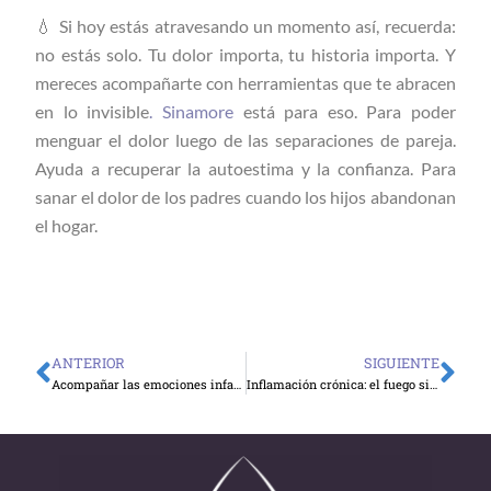
💧 Si hoy estás atravesando un momento así, recuerda:
no estás solo. Tu dolor importa, tu historia importa. Y
mereces acompañarte con herramientas que te abracen
en lo invisible
. Sinamore
está para eso. Para poder
menguar el dolor luego de las separaciones de pareja.
Ayuda a recuperar la autoestima y la confianza. Para
sanar el dolor de los padres cuando los hijos abandonan
el hogar.
ANTERIOR
SIGUIENTE
Ant
Sig
Acompañar las emociones infantiles con suavidad
Inflamación crónica: el fuego silencioso que desgasta tu bienestar