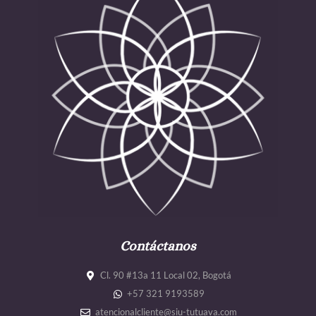
Contáctanos
Cl. 90 #13a 11 Local 02, Bogotá
+57 321 9193589
atencionalcliente@siu-tutuava.com