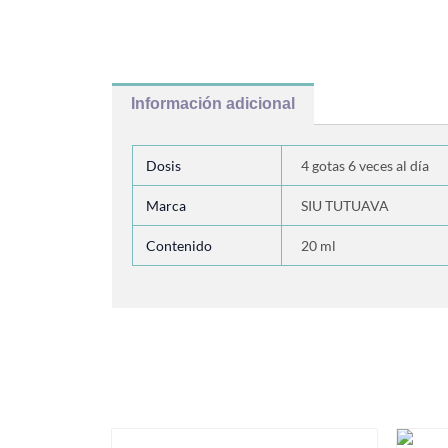
Información adicional
Dosis
4 gotas 6 veces al día
Marca
SIU TUTUAVA
Contenido
20 ml
Productos relacionados
Este