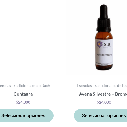
producto
tiene
múltiples
variantes.
Las
opciones
se
pueden
elegir
en
la
encias Tradicionales de Bach
Esencias Tradicionales de B
página
Centaura
Avena Silvestre – Brom
de
producto
$
24.000
$
24.000
Seleccionar opciones
Seleccionar opciones