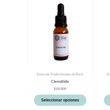
producto
tiene
múltiples
variantes.
Las
opciones
se
pueden
elegir
en
la
Esencias Tradicionales de Bach
Es
página
Clemátide
de
producto
$
24.000
Seleccionar opciones