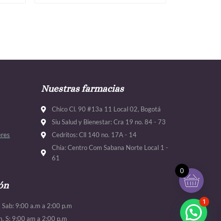
Nuestras farmacias
Chico Cl. 90 #13a 11 Local 02, Bogotá
Siu Salud y Bienestar: Cra 19 no. 84 - 73
eres
Cedritos: Cll 140 no. 17A - 14
Chía: Centro Com Sabana Norte Local 1 -
61
0
ón
1
. Sab: 9:00 a.m a 2:00 p.m
m. S: 9:00 am a 2:00 p.m