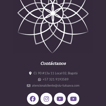
Contáctanos
Cl. 90 #13a 11 Local 02, Bogotá
+57 321 9193589
atencionalcliente@siu-tutuava.com
F
I
Y
Y
a
n
o
o