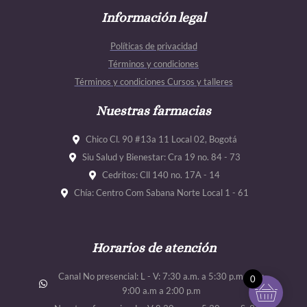
c
s
u
u
e
Información legal
t
t
t
b
a
u
u
Políticas de privacidad
o
g
b
b
Términos y condiciones
o
r
e
e
Términos y condiciones Cursos y talleres
k
a
m
Nuestras farmacias
Chico Cl. 90 #13a 11 Local 02, Bogotá
Siu Salud y Bienestar: Cra 19 no. 84 - 73
Cedritos: Cll 140 no. 17A - 14
Chía: Centro Com Sabana Norte Local 1 - 61
Horarios de atención
Canal No presencial: L - V: 7:30 a.m. a 5:30 p.m. Sab:
0
9:00 a.m a 2:00 p.m