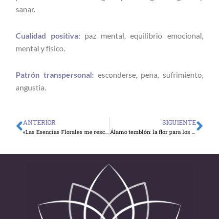
sanar.
Cualidad positiva:
paz mental, equilibrio emocional,
mental y físico.
Patrón transpersonal:
esconderse, pena, sufrimiento,
angustia.
ANTERIOR
SIGUIENTE
Ant
Sig
«Las Esencias Florales me rescataron para sanarme»
Álamo temblón: la flor para los miedos desconocidos