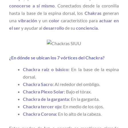
conocerse a sí mismo
. Conectados desde la coronilla
hasta la base de la espina dorsal, los
Chakras
generan
una
vibración
y un
color
característico para
actuar en
el ser
y ayudar al
desarrollo
de su
conciencia
.
¿En dónde se ubican los 7 vórtices del Chackra?
Chackra raíz o básico:
En la base de la espina
dorsal.
Chackra Sacro:
Al rededor del ombligo.
Chackra Plexo Solar:
Bajo el tórax.
Chackra de la garganta:
En la garganta.
Chackra tercer ojo:
En medio de los ojos.
Chackra Corona:
En lo alto de la cabeza.