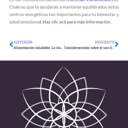
Chakras que te ayudarán a mantener equilibrados estos
centros energéticos tan importantes para tu bienestar y
salud emociona
l.
Haz clic acá para más información.
ANTERIOR
SIGUIENTE
Ant
Sig
Alimentación saludable: La clave para evitar enfermedades indeseadas
Consideraciones sobre el uso de las esencias en mascotas