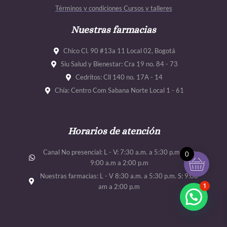
o
r
e
e
Términos y condiciones Cursos y talleres
k
a
m
Nuestras farmacias
Chico Cl. 90 #13a 11 Local 02, Bogotá
Siu Salud y Bienestar: Cra 19 no. 84 - 73
Cedritos: Cll 140 no. 17A - 14
Chía: Centro Com Sabana Norte Local 1 - 61
Horarios de atención
Canal No presencial: L - V: 7:30 a.m. a 5:30 p.m. Sab:
0
9:00 a.m a 2:00 p.m
Nuestras farmacias: L - V 8:30 a.m. a 5:30 p.m. S: 9:00
1
am a 2:00 p.m