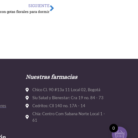
SIGUIENTE
Siguiente
con gotas florales para dormir
Nuestras farmacias
Chico Cl. 90 #13a 11 Local 02, Bogotá
Siu Salud y Bienestar: Cra 19 no. 84 - 73
eres
Cedritos: Cll 140 no. 17A - 14
Chía: Centro Com Sabana Norte Local 1 -
61
0
ón