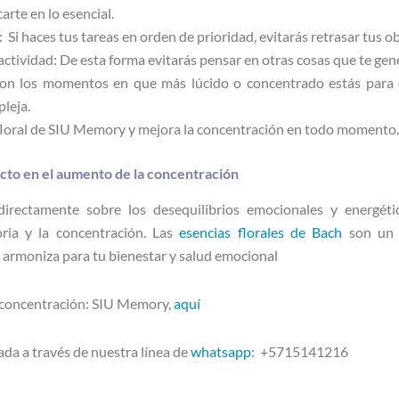
arte en lo esencial.
 Si haces tus tareas en orden de prioridad, evitarás retrasar tus o
actividad: De esta forma evitarás pensar en otras cosas que te ge
on los momentos en que más lúcido o concentrado estás para d
pleja.
 floral de SIU Memory y mejora la concentración en todo momento
fecto en el aumento de la concentración
 directamente sobre los desequilibrios emocionales y energét
ria y la concentración. Las
esencias florales de Bach
son un a
 armoniza para tu bienestar y salud emocional
 concentración: SIU Memory,
aquí
ada a través de nuestra línea de
whatsapp
: +5715141216