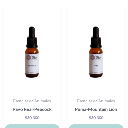
Productos relacionados
Este
Es
producto
pr
tiene
ti
múltiples
mú
variantes.
va
Las
La
opciones
op
se
se
pueden
p
elegir
el
en
e
la
la
Esencias de Animales
Esencias de Animales
página
pá
Pavo Real-Peacock
Puma-Mountain Lion
de
d
producto
pr
$
30.300
$
30.300