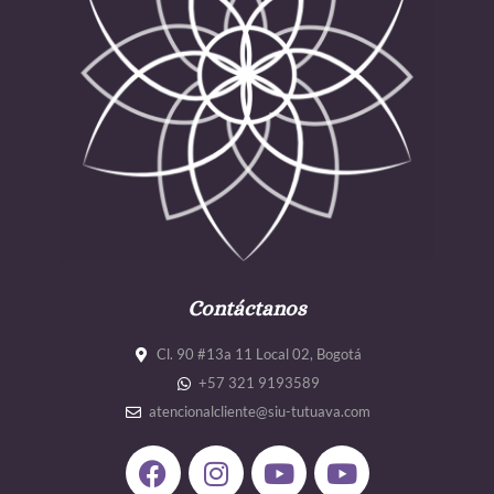
Contáctanos
Cl. 90 #13a 11 Local 02, Bogotá
+57 321 9193589
atencionalcliente@siu-tutuava.com
F
I
Y
Y
a
n
o
o