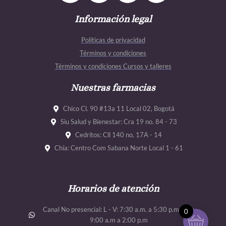
c
s
u
u
e
Información legal
t
t
t
b
a
u
u
Políticas de privacidad
o
g
b
b
Términos y condiciones
o
r
e
e
Términos y condiciones Cursos y talleres
k
a
m
Nuestras farmacias
Chico Cl. 90 #13a 11 Local 02, Bogotá
Siu Salud y Bienestar: Cra 19 no. 84 - 73
Cedritos: Cll 140 no. 17A - 14
Chía: Centro Com Sabana Norte Local 1 - 61
Horarios de atención
Canal No presencial: L - V: 7:30 a.m. a 5:30 p.m. Sab:
0
9:00 a.m a 2:00 p.m