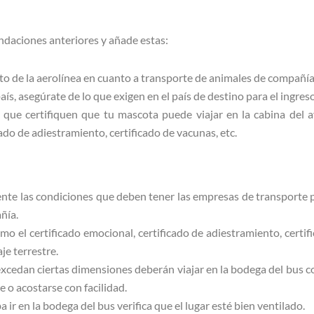
ndaciones anteriores y añade estas:
to de la aerolínea en cuanto a transporte de animales de compañía
 país, asegúrate de lo que exigen en el país de destino para el ingre
que certifiquen que tu mascota puede viajar en la cabina del av
ado de adiestramiento, certificado de vacunas, etc.
te las condiciones que deben tener las empresas de transporte p
ñía.
omo el certificado emocional, certificado de adiestramiento, certi
aje terrestre.
xcedan ciertas dimensiones deberán viajar en la bodega del bus co
e o acostarse con facilidad.
 ir en la bodega del bus verifica que el lugar esté bien ventilado.