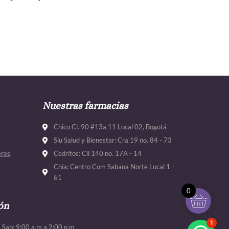
Nuestras farmacias
Chico Cl. 90 #13a 11 Local 02, Bogotá
Siu Salud y Bienestar: Cra 19 no. 84 - 73
eres
Cedritos: Cll 140 no. 17A - 14
Chía: Centro Com Sabana Norte Local 1 -
61
0
ón
1
. Sab: 9:00 a.m a 2:00 p.m