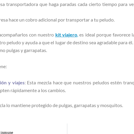
esa transportadora que haga paradas cada cierto tiempo para ver
resa hace un cobro adicional por transportar a tu peludo.
 acompañarlos con nuestro
kit viajero
,
es ideal porque favorece 
stro peludo y ayuda a que el lugar de destino sea agradable para él
mo pulgas y garrapatas.
ene:
ón y viajes
: Esta mezcla hace que nuestros peludos estén tranqu
pten rápidamente a los cambios.
cla lo mantiene protegido de pulgas, garrapatas y mosquitos.
a inmune