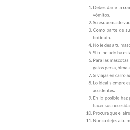
Debes darle la com
vómitos.
Su esquema de vacu
Como parte de su e
botiquín.
No le des a tu masc
Si tu peludo ha est
Para las mascotas 
gatos persa, himal
Si viajas en carro 
Lo ideal siempre es
accidentes.
En lo posible haz
hacer sus necesid
Procura que el aire
Nunca dejes a tu m