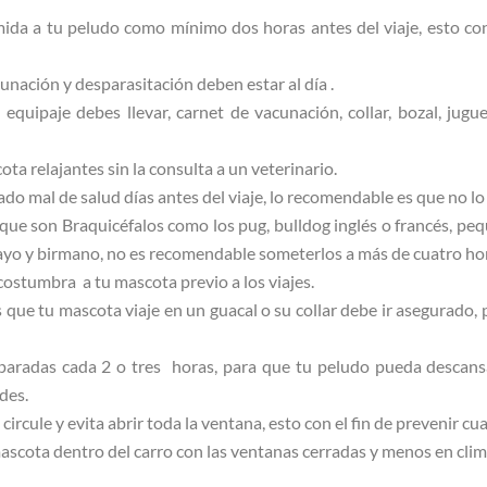
ida a tu peludo como mínimo dos horas antes del viaje, esto con
nación y desparasitación deben estar al día .
quipaje debes llevar, carnet de vacunación, collar, bozal, jugu
ota relajantes sin la consulta a un veterinario.
ado mal de salud días antes del viaje, lo recomendable es que no lo l
que son Braquicéfalos como los pug, bulldog inglés o francés, pequ
ayo y birmano, no es recomendable someterlos a más de cuatro hor
acostumbra a tu mascota previo a los viajes.
 que tu mascota viaje en un guacal o su collar debe ir asegurado, 
 paradas cada 2 o tres horas, para que tu peludo pueda descan
ades.
 circule y evita abrir toda la ventana, esto con el fin de prevenir cu
ascota dentro del carro con las ventanas cerradas y menos en clim