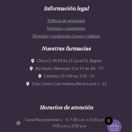
c
s
u
u
e
Información legal
t
t
t
b
a
u
u
Políticas de privacidad
o
g
b
b
Términos y condiciones
o
r
e
e
Términos y condiciones Cursos y talleres
k
a
m
Nuestras farmacias
Chico Cl. 90 #13a 11 Local 02, Bogotá
Siu Salud y Bienestar: Cra 19 no. 84 - 73
Cedritos: Cll 140 no. 17A - 14
Chía: Centro Com Sabana Norte Local 1 - 61
Horarios de atención
Canal No presencial: L - V: 7:30 a.m. a 5:30 p.m. Sab:
0
9:00 a.m a 2:00 p.m