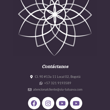
Contáctanos
Cl. 90 #13a 11 Local 02, Bogotá
+57 321 9193589
atencionalcliente@siu-tutuava.com
F
I
Y
Y
a
n
o
o