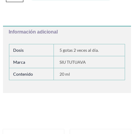
Información adicional
Dosis
5 gotas 2 veces al día.
Marca
SIU TUTUAVA
Contenido
20 ml
Productos relacionados
Este
Es