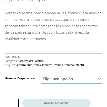
Para los temores, reales o imaginarios, dramas y traumas de
la niñez. Aclara las ilusiones ópticas que en los niños
generan temor. Para proteger a los niños de los conflictos
de los padres. Es útil en los conflictos de la niñez y la
rivalidad entre hermanos.
SKU
SIU656
Categoría
Esencias del Pacífico
Etiquetas
crecimiento
,
niños
,
temores
,
trauma
,
trauma infantil
Temas
Base de Preparación
de
la
Niñez
cantidad
Añadir al carrito