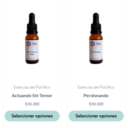
producto
pr
tiene
ti
múltiples
mú
variantes.
va
Las
La
opciones
op
se
se
pueden
p
elegir
el
en
e
la
la
Esencias del Pacífico
Esencias del Pacífico
página
pá
Actuando Sin Temor
Perdonando
de
d
producto
pr
$
30.300
$
30.300
Seleccionar opciones
Seleccionar opciones