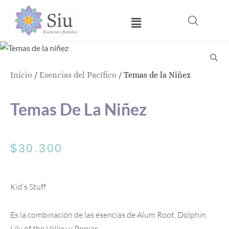
Ir
Menú
al
contenido
Inicio
/
Esencias del Pacífico
/ Temas de la Niñez
Temas De La Niñez
$
30.300
Kid‘s Stuff
Es la combinación de las esencias de Alum Root, Dolphin,
Lily of the Valley y Popiar.