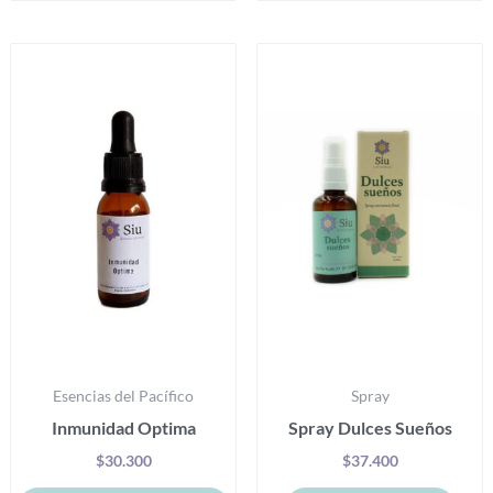
Este
producto
tiene
múltiples
variantes.
Las
opciones
se
pueden
elegir
en
la
Esencias del Pacífico
Spray
página
Inmunidad Optima
Spray Dulces Sueños
de
producto
$
30.300
$
37.400