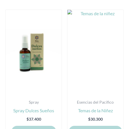
Est
pro
tie
múl
var
Las
opc
se
pu
eleg
en
la
Spray
Esencias del Pacífico
pág
Spray Dulces Sueños
Temas de la Niñez
de
pro
$
37.400
$
30.300