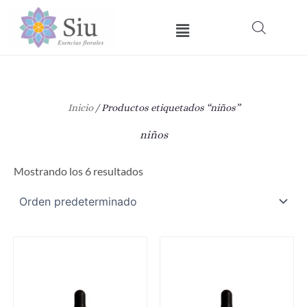
Ir
Menú
al
contenido
Inicio
/ Productos etiquetados “niños”
niños
Mostrando los 6 resultados
Este
Est
producto
pro
tiene
tie
múltiples
múl