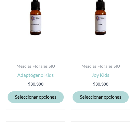
variantes.
var
Las
Las
opciones
opc
se
se
pueden
pu
elegir
eleg
en
en
la
la
Mezclas Florales SIU
Mezclas Florales SIU
página
pág
Adaptógeno Kids
Joy Kids
de
de
producto
pro
$
30.300
$
30.300
Seleccionar opciones
Seleccionar opciones
Este
Est
producto
pro