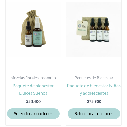
tiene
tie
múltiples
múl
variantes.
var
Las
Las
opciones
opc
se
se
pueden
pu
elegir
eleg
en
en
la
la
Mezclas florales Insomnio
Paquetes de Bienestar
página
pág
Paquete de bienestar
Paquete de bienestar Niños
de
de
Dulces Sueños
y adolescentes
producto
pro
$
53.400
$
75.900
Seleccionar opciones
Seleccionar opciones