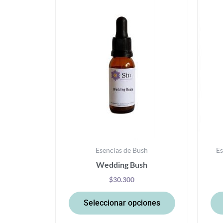
producto
tiene
múltiples
variantes.
Las
opciones
se
pueden
elegir
en
la
Esencias de Bush
Es
página
Wedding Bush
de
producto
$
30.300
Seleccionar opciones