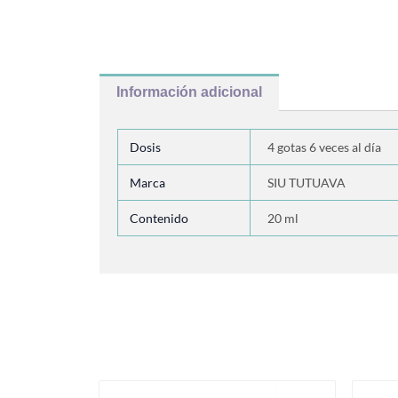
Información adicional
Dosis
4 gotas 6 veces al día
Marca
SIU TUTUAVA
Contenido
20 ml
Productos relacionados
Este