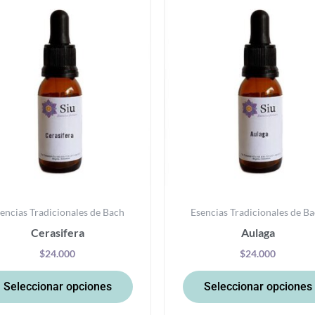
producto
tiene
múltiples
variantes.
Las
opciones
se
pueden
elegir
en
la
encias Tradicionales de Bach
Esencias Tradicionales de B
página
Cerasifera
Aulaga
de
producto
$
24.000
$
24.000
Seleccionar opciones
Seleccionar opciones