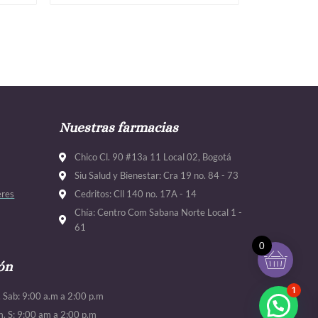
Nuestras farmacias
Chico Cl. 90 #13a 11 Local 02, Bogotá
Siu Salud y Bienestar: Cra 19 no. 84 - 73
eres
Cedritos: Cll 140 no. 17A - 14
Chía: Centro Com Sabana Norte Local 1 -
61
0
ón
1
. Sab: 9:00 a.m a 2:00 p.m
m. S: 9:00 am a 2:00 p.m