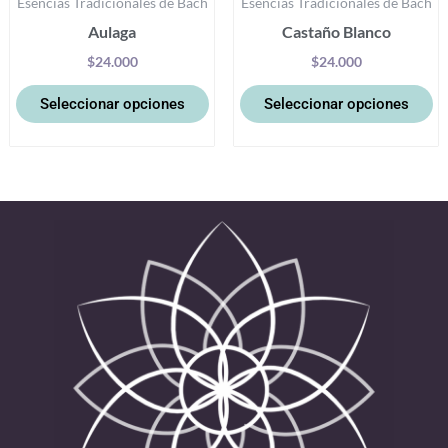
Esencias Tradicionales de Bach
Esencias Tradicionales de Bach
página
pá
Aulaga
Castaño Blanco
de
d
producto
pr
$
24.000
$
24.000
Seleccionar opciones
Seleccionar opciones