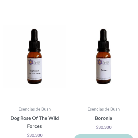
Productos relacionados
Este
Es
producto
pr
tiene
ti
múltiples
mú
variantes.
va
Las
La
opciones
op
se
se
pueden
p
elegir
el
en
e
la
la
Esencias de Bush
Esencias de Bush
página
pá
Dog Rose Of The Wild
Boronia
de
d
Forces
producto
pr
$
30.300
$
30.300