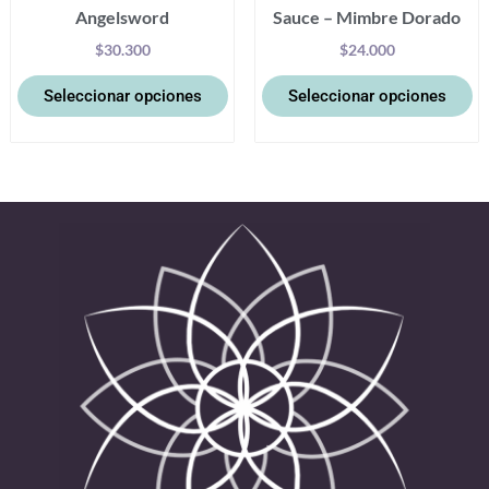
Angelsword
Sauce – Mimbre Dorado
de
d
producto
pr
$
30.300
$
24.000
Seleccionar opciones
Seleccionar opciones