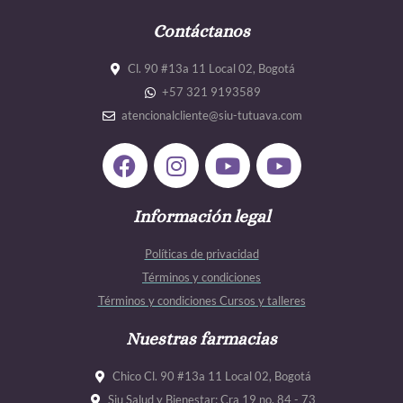
Contáctanos
Cl. 90 #13a 11 Local 02, Bogotá
+57 321 9193589
atencionalcliente@siu-tutuava.com
F
I
Y
Y
a
n
o
o
c
s
u
u
e
Información legal
t
t
t
b
a
u
u
Políticas de privacidad
o
g
b
b
Términos y condiciones
o
r
e
e
Términos y condiciones Cursos y talleres
k
a
m
Nuestras farmacias
Chico Cl. 90 #13a 11 Local 02, Bogotá
Siu Salud y Bienestar: Cra 19 no. 84 - 73