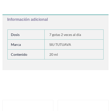
Información adicional
Dosis
7 gotas 2 veces al día
Marca
SIU TUTUAVA
Contenido
20 ml
Productos relacionados
Este
Es
producto
pr