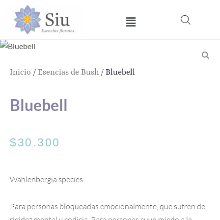
Ir
Menú
al
contenido
Inicio
/
Esencias de Bush
/ Bluebell
Bluebell
$
30.300
Wahlenbergia species
Para personas bloqueadas emocionalmente, que sufren de
rigidez mental y codicia. Para personas cuyo miedo a la