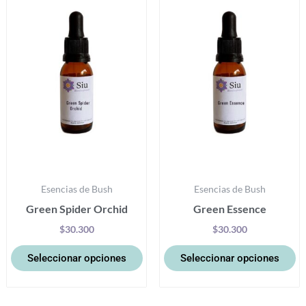
tiene
ti
múltiples
mú
variantes.
va
Las
La
opciones
op
se
se
pueden
p
elegir
el
en
e
la
la
Esencias de Bush
Esencias de Bush
página
pá
Green Spider Orchid
Green Essence
de
d
producto
pr
$
30.300
$
30.300
Seleccionar opciones
Seleccionar opciones