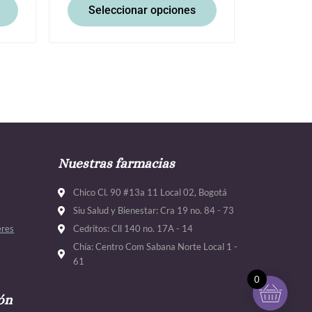
Seleccionar opciones
Nuestras farmacias
Chico Cl. 90 #13a 11 Local 02, Bogotá
Siu Salud y Bienestar: Cra 19 no. 84 - 73
eres
Cedritos: Cll 140 no. 17A - 14
Chía: Centro Com Sabana Norte Local 1 -
61
0
ón