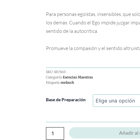
Para personas egoístas, insensibles, que sol
los demás. Cuando el Ego impide juzgar impa
sentido de la autocrítica.
Promueve la compasión y el sentido altruist
SKU
SIU560
Categoría
Esencias Maestras
Etiqueta
melocch
Melocoton-
Base de Preparación
Peach
cantidad
Añadir al 