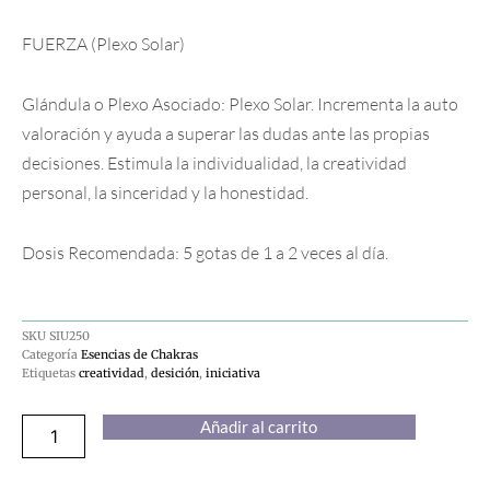
FUERZA (Plexo Solar)
Glándula o Plexo Asociado: Plexo Solar. Incrementa la auto
valoración y ayuda a superar las dudas ante las propias
decisiones. Estimula la individualidad, la creatividad
personal, la sinceridad y la honestidad.
Dosis Recomendada: 5 gotas de 1 a 2 veces al día.
SKU
SIU250
Categoría
Esencias de Chakras
Etiquetas
creatividad
,
desición
,
iniciativa
Esencia
Añadir al carrito
Tercer
chakra
cantidad