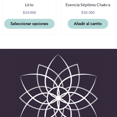
Lirio
Esencia Séptimo Chakra
de
producto
$
24.000
$
30.300
Seleccionar opciones
Añadir al carrito