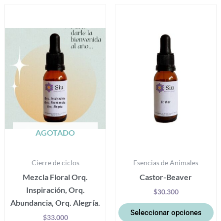
Es
pr
ti
mú
va
La
op
se
p
el
AGOTADO
e
la
Cierre de ciclos
Esencias de Animales
pá
Mezcla Floral Orq.
Castor-Beaver
d
Inspiración, Orq.
pr
$
30.300
Abundancia, Orq. Alegría.
Seleccionar opciones
$
33.000