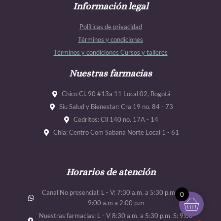
e
Información legal
t
t
t
b
a
u
u
Políticas de privacidad
o
g
b
b
Términos y condiciones
o
r
e
e
Términos y condiciones Cursos y talleres
k
a
m
Nuestras farmacias
Chico Cl. 90 #13a 11 Local 02, Bogotá
Siu Salud y Bienestar: Cra 19 no. 84 - 73
Cedritos: Cll 140 no. 17A - 14
Chía: Centro Com Sabana Norte Local 1 - 61
Horarios de atención
Canal No presencial: L - V: 7:30 a.m. a 5:30 p.m. Sab:
0
9:00 a.m a 2:00 p.m
Nuestras farmacias: L - V 8:30 a.m. a 5:30 p.m. S: 9:00