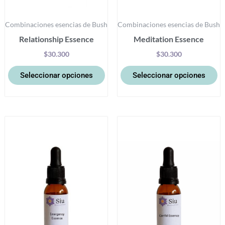
la
la
Combinaciones esencias de Bush
Combinaciones esencias de Bush
página
pá
Relationship Essence
Meditation Essence
de
d
producto
pr
$
30.300
$
30.300
Seleccionar opciones
Seleccionar opciones
Este
Es
producto
pr
tiene
ti
múltiples
mú
variantes.
va
Las
La
opciones
op
se
se