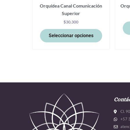
Orquídea Canal Comunicación
Orqu
de
Superior
producto
$
30.300
Seleccionar opciones
Contá
Cl. 9
+57 
atenc