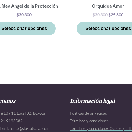
ídea Ángel de la Protección
Orquídea Amor
de
producto
$
30.300
$
30.300
$
25.800
Seleccionar opciones
Seleccionar opciones
ctanos
Información legal
0 #13a 11 Local 02, Bogotá
Políticas de privacidad
321 9193589
Términos y condiciones
ionalcliente@siu-tutuava.com
Términos y condiciones Cursos y tall