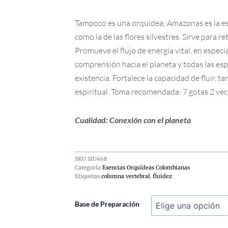
Tampoco es una orquídea; Amazonas es la esen
como la de las flores silvestres. Sirve para r
Promueve el flujo de energía vital, en especia
comprensión hacia el planeta y todas las esp
existencia. Fortalece la capacidad de fluir, t
espiritual. Toma recomendada: 7 gotas 2 vece
Cualidad: Conexión con el planeta
SKU
SIU468
Categoría
Esencias Orquídeas Colombianas
Etiquetas
columna vertebral
,
fluidez
Amazonas
Base de Preparación
cantidad