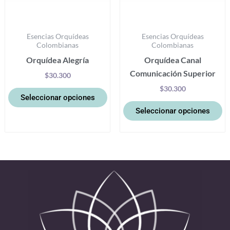
en
e
la
la
Esencias Orquídeas
Esencias Orquídeas
página
pá
Colombianas
Colombianas
de
d
Orquídea Alegría
Orquídea Canal
producto
pr
Comunicación Superior
$
30.300
$
30.300
Seleccionar opciones
Seleccionar opciones