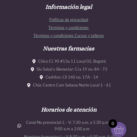
c
s
u
u
e
Información legal
t
t
t
b
a
u
u
Políticas de privacidad
o
g
b
b
Términos y condiciones
o
r
e
e
Términos y condiciones Cursos y talleres
k
a
m
Nuestras farmacias
Chico Cl. 90 #13a 11 Local 02, Bogotá
Siu Salud y Bienestar: Cra 19 no. 84 - 73
Cedritos: Cll 140 no. 17A - 14
Chía: Centro Com Sabana Norte Local 1 - 61
Horarios de atención
Canal No presencial: L - V: 7:30 a.m. a 5:30 p.m. Sab:
0
9:00 a.m a 2:00 p.m
Nuestras farmacias: L - V 8:30 a.m. a 5:30 p.m. S: 9:00