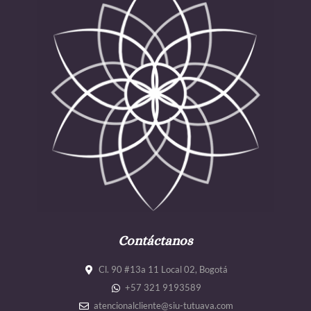
Contáctanos
Cl. 90 #13a 11 Local 02, Bogotá
+57 321 9193589
atencionalcliente@siu-tutuava.com