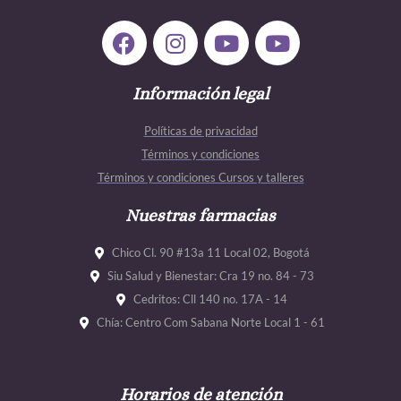
F
I
Y
Y
a
n
o
o
c
s
u
u
e
Información legal
t
t
t
b
a
u
u
Políticas de privacidad
o
g
b
b
Términos y condiciones
o
r
e
e
Términos y condiciones Cursos y talleres
k
a
m
Nuestras farmacias
Chico Cl. 90 #13a 11 Local 02, Bogotá
Siu Salud y Bienestar: Cra 19 no. 84 - 73
Cedritos: Cll 140 no. 17A - 14
Chía: Centro Com Sabana Norte Local 1 - 61
Horarios de atención