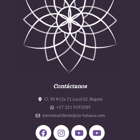
Contáctanos
Cl. 90 #13a 11 Local 02, Bogotá
+57 321 9193589
atencionalcliente@siu-tutuava.com
F
I
Y
Y
a
n
o
o