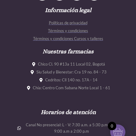
c
s
u
u
e
Información legal
t
t
t
b
a
u
u
Políticas de privacidad
o
g
b
b
Términos y condiciones
o
r
e
e
Términos y condiciones Cursos y talleres
k
a
m
Nuestras farmacias
Chico Cl. 90 #13a 11 Local 02, Bogotá
Siu Salud y Bienestar: Cra 19 no. 84 - 73
Cedritos: Cll 140 no. 17A - 14
Chía: Centro Com Sabana Norte Local 1 - 61
Horarios de atención
Canal No presencial: L - V: 7:30 a.m. a 5:30 p.m. Sab:
0
9:00 a.m a 2:00 p.m