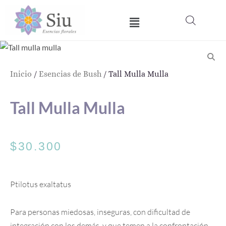
Ir
Menú
al
contenido
Inicio
/
Esencias de Bush
/ Tall Mulla Mulla
Tall Mulla Mulla
$
30.300
Ptilotus exaltatus
Para personas miedosas, inseguras, con dificultad de
integración con los demás, y que temen a la confrontación.