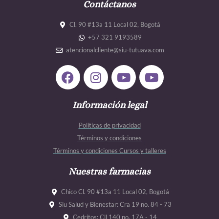
Contáctanos
Cl. 90 #13a 11 Local 02, Bogotá
+57 321 9193589
atencionalcliente@siu-tutuava.com
F
I
Y
Y
a
n
o
o
c
s
u
u
e
Información legal
t
t
t
b
a
u
u
Políticas de privacidad
o
g
b
b
Términos y condiciones
o
r
e
e
Términos y condiciones Cursos y talleres
k
a
m
Nuestras farmacias
Chico Cl. 90 #13a 11 Local 02, Bogotá
Siu Salud y Bienestar: Cra 19 no. 84 - 73
Cedritos: Cll 140 no. 17A - 14