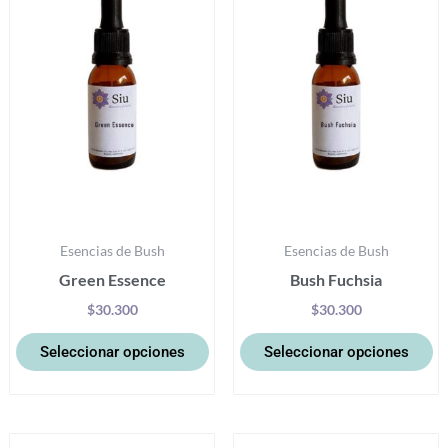
múltiples
mú
variantes.
va
Las
La
opciones
op
se
se
pueden
p
elegir
el
en
e
la
la
Esencias de Bush
Esencias de Bush
página
pá
Green Essence
Bush Fuchsia
de
d
producto
pr
$
30.300
$
30.300
Seleccionar opciones
Seleccionar opciones
Este
Es