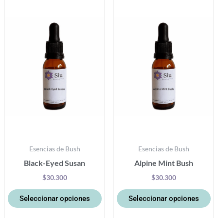
producto
pr
tiene
ti
múltiples
mú
variantes.
va
Las
La
opciones
op
se
se
pueden
p
elegir
el
en
e
la
la
Esencias de Bush
Esencias de Bush
página
pá
Black-Eyed Susan
Alpine Mint Bush
de
d
producto
pr
$
30.300
$
30.300
Seleccionar opciones
Seleccionar opciones