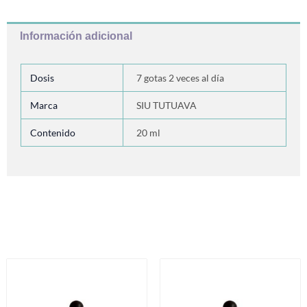
Información adicional
Dosis
7 gotas 2 veces al día
Marca
SIU TUTUAVA
Contenido
20 ml
Productos relacionados
Este
Es
producto
pr
tiene
ti