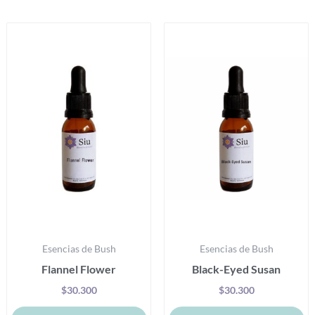
Productos relacionados
Este
Es
producto
pr
tiene
ti
múltiples
mú
variantes.
va
Las
La
opciones
op
se
se
pueden
p
elegir
el
en
e
la
la
Esencias de Bush
Esencias de Bush
página
pá
Flannel Flower
Black-Eyed Susan
de
d
producto
pr
$
30.300
$
30.300