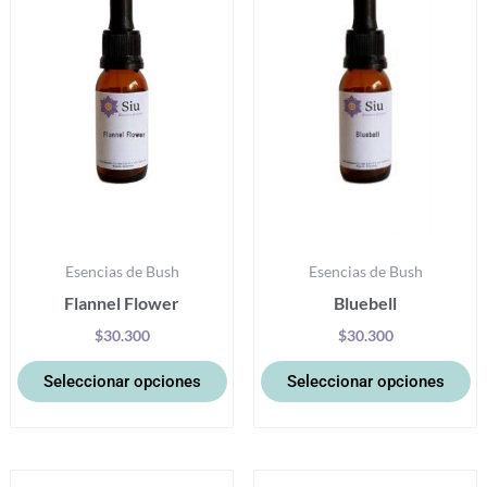
múltiples
mú
variantes.
va
Las
La
opciones
op
se
se
pueden
p
elegir
el
en
e
la
la
Esencias de Bush
Esencias de Bush
página
pá
Flannel Flower
Bluebell
de
d
producto
pr
$
30.300
$
30.300
Seleccionar opciones
Seleccionar opciones
Este
Es