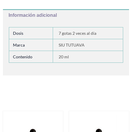
Información adicional
Dosis
7 gotas 2 veces al día
Marca
SIU TUTUAVA
Contenido
20 ml
Productos relacionados
Este
Es
producto
pr
tiene
ti