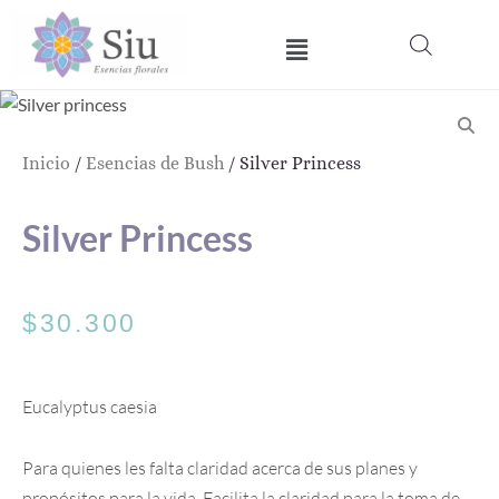
Ir
Menú
al
contenido
Inicio
/
Esencias de Bush
/ Silver Princess
Silver Princess
$
30.300
Eucalyptus caesia
Para quienes les falta claridad acerca de sus planes y
propósitos para la vida. Facilita la claridad para la toma de