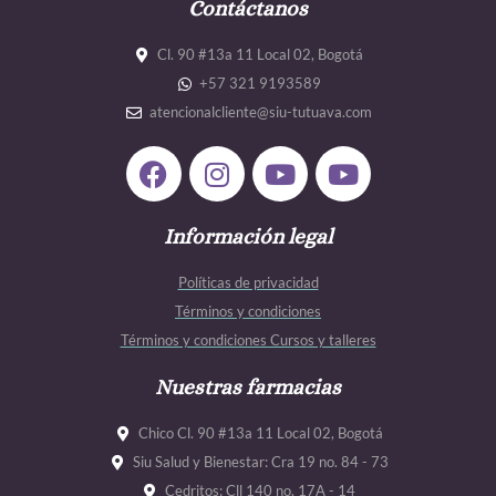
Contáctanos
Cl. 90 #13a 11 Local 02, Bogotá
+57 321 9193589
atencionalcliente@siu-tutuava.com
F
I
Y
Y
a
n
o
o
c
s
u
u
e
Información legal
t
t
t
b
a
u
u
Políticas de privacidad
o
g
b
b
Términos y condiciones
o
r
e
e
Términos y condiciones Cursos y talleres
k
a
m
Nuestras farmacias
Chico Cl. 90 #13a 11 Local 02, Bogotá
Siu Salud y Bienestar: Cra 19 no. 84 - 73
Cedritos: Cll 140 no. 17A - 14