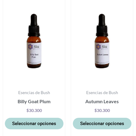
producto
pr
tiene
ti
múltiples
mú
variantes.
va
Las
La
opciones
op
se
se
pueden
p
elegir
el
en
e
la
la
Esencias de Bush
Esencias de Bush
página
pá
Billy Goat Plum
Autumn Leaves
de
d
producto
pr
$
30.300
$
30.300
Seleccionar opciones
Seleccionar opciones