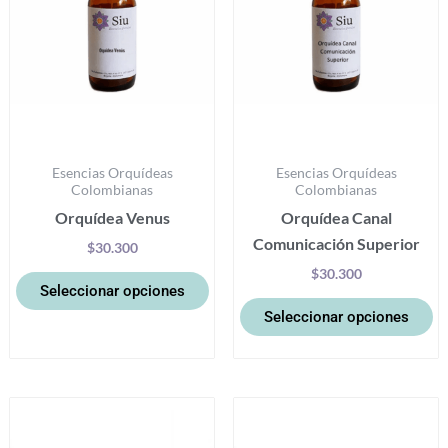
opciones
op
se
se
pueden
p
elegir
el
en
e
la
la
Esencias Orquídeas
Esencias Orquídeas
página
pá
Colombianas
Colombianas
de
d
Orquídea Venus
Orquídea Canal
producto
pr
Comunicación Superior
$
30.300
$
30.300
Seleccionar opciones
Seleccionar opciones
Este
Es
producto
pr