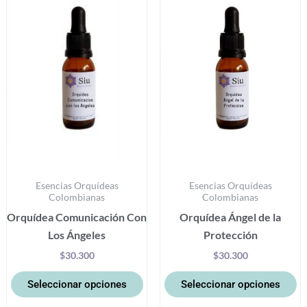
tiene
ti
múltiples
mú
variantes.
va
Las
La
opciones
op
se
se
pueden
p
elegir
el
en
e
la
la
Esencias Orquídeas
Esencias Orquídeas
página
pá
Colombianas
Colombianas
de
d
Orquídea Comunicación Con
Orquídea Ángel de la
producto
pr
Los Ángeles
Protección
$
30.300
$
30.300
Seleccionar opciones
Seleccionar opciones