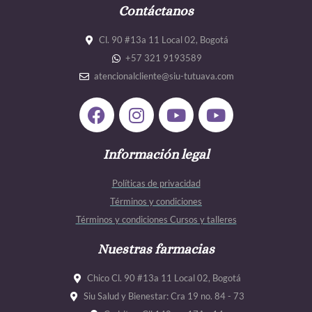
Contáctanos
Cl. 90 #13a 11 Local 02, Bogotá
+57 321 9193589
atencionalcliente@siu-tutuava.com
F
I
Y
Y
a
n
o
o
c
s
u
u
e
Información legal
t
t
t
b
a
u
u
Políticas de privacidad
o
g
b
b
Términos y condiciones
o
r
e
e
Términos y condiciones Cursos y talleres
k
a
m
Nuestras farmacias
Chico Cl. 90 #13a 11 Local 02, Bogotá
Siu Salud y Bienestar: Cra 19 no. 84 - 73