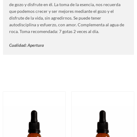
de gozo y disfrute en él. La toma de la esencia, nos recuerda
que podemos crecer y ser mejores mediante el gozo y el
disfrute de la vida, sin agredirnos. Se puede tener
autodisciplina y esfuerzo, con amor. Complementa al agua de
roca. Toma recomendada: 7 gotas 2 veces al día.
Cualidad: Apertura
Productos relacionados
Este
Es
producto
pr
tiene
ti
múltiples
mú
variantes.
va
Las
La