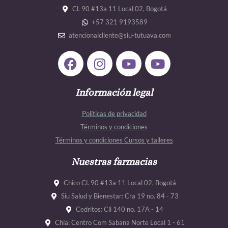
Cl. 90 #13a 11 Local 02, Bogotá
+57 321 9193589
atencionalcliente@siu-tutuava.com
F
I
Y
Y
a
n
o
o
c
s
u
u
e
Información legal
t
t
t
b
a
u
u
Políticas de privacidad
o
g
b
b
Términos y condiciones
o
r
e
e
Términos y condiciones Cursos y talleres
k
a
m
Nuestras farmacias
Chico Cl. 90 #13a 11 Local 02, Bogotá
Siu Salud y Bienestar: Cra 19 no. 84 - 73
Cedritos: Cll 140 no. 17A - 14
Chía: Centro Com Sabana Norte Local 1 - 61