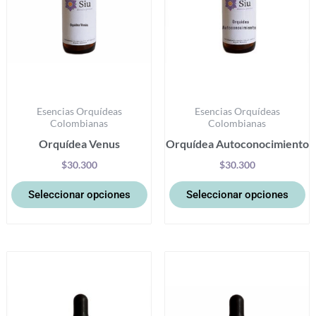
opciones
op
se
se
pueden
p
elegir
el
en
e
la
la
Esencias Orquídeas
Esencias Orquídeas
página
pá
Colombianas
Colombianas
de
d
Orquídea Venus
Orquídea Autoconocimiento
producto
pr
$
30.300
$
30.300
Seleccionar opciones
Seleccionar opciones
Este
Es
producto
pr
tiene
ti
múltiples
mú