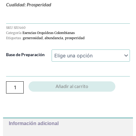
Cualidad: Prosperidad
SKU
SIU460
Categoría
Esencias Orquídeas Colombianas
Etiquetas
generosidad
,
abundancia
,
prosperidad
Orquídea
Base de Preparación
Abundancia
-
Conexión
Con
El
Añadir al carrito
Cosmos
cantidad
Información adicional