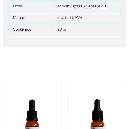
Dosis
Tomar 7 gotas 2 veces al día
Marca
SIU TUTUAVA
Contenido
20 ml
Productos relacionados
Este
Es
producto
pr
tiene
ti
múltiples
mú
variantes.
va
Las
La