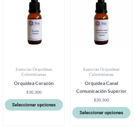
variantes.
va
Las
La
opciones
op
se
se
pueden
p
elegir
el
en
e
la
la
Esencias Orquídeas
Esencias Orquídeas
página
pá
Colombianas
Colombianas
de
d
Orquídea Corazón
Orquídea Canal
producto
pr
Comunicación Superior
$
30.300
$
30.300
Seleccionar opciones
Seleccionar opciones