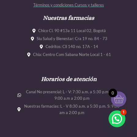
o
r
e
e
Términos y condiciones Cursos y talleres
k
a
m
Nuestras farmacias
Chico Cl. 90 #13a 11 Local 02, Bogotá
Siu Salud y Bienestar: Cra 19 no. 84 - 73
Cedritos: Cll 140 no. 17A - 14
Chía: Centro Com Sabana Norte Local 1 - 61
Horarios de atención
Canal No presencial: L - V: 7:30 a.m. a 5:30 p.m. Sab:
0
9:00 a.m a 2:00 p.m
Nuestras farmacias: L - V 8:30 a.m. a 5:30 p.m. S: 9:00
1
am a 2:00 p.m