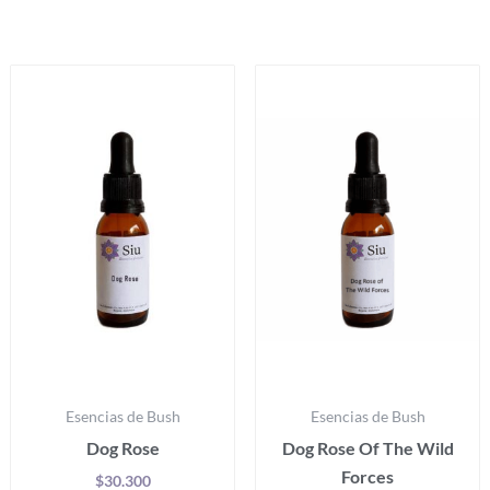
Productos relacionados
Este
Es
producto
pr
tiene
ti
múltiples
mú
variantes.
va
Las
La
opciones
op
se
se
pueden
p
elegir
el
en
e
la
la
Esencias de Bush
Esencias de Bush
página
pá
Dog Rose
Dog Rose Of The Wild
de
d
Forces
producto
pr
$
30.300