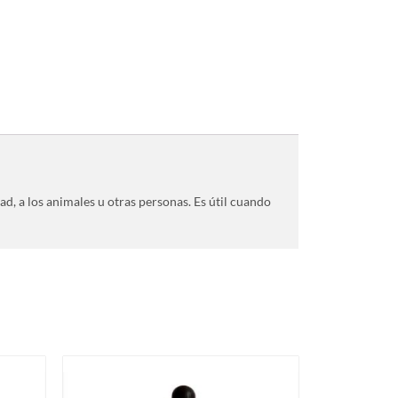
ad, a los animales u otras personas. Es útil cuando
Este
Este
producto
producto