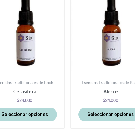
tiene
múltiples
variantes.
Las
opciones
se
pueden
elegir
en
la
encias Tradicionales de Bach
Esencias Tradicionales de B
página
Cerasifera
Alerce
de
producto
$
24.000
$
24.000
Seleccionar opciones
Seleccionar opciones