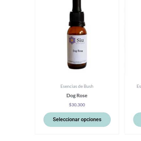
tiene
múltiples
variantes.
Las
opciones
se
pueden
elegir
en
la
Esencias de Bush
Es
página
Dog Rose
de
producto
$
30.300
Seleccionar opciones