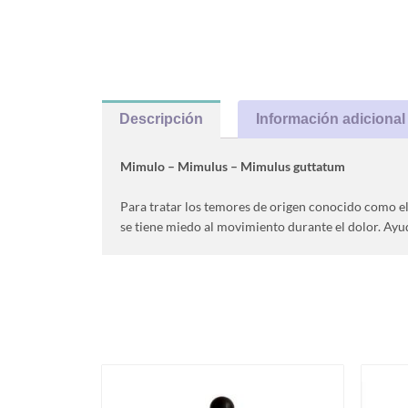
Descripción
Información adicional
Mimulo – Mimulus – Mimulus guttatum
Para tratar los temores de origen conocido como el m
se tiene miedo al movimiento durante el dolor. Ayuda
Productos relacionados
Este
producto