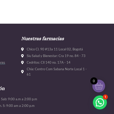
Nuestras farmacias
Chico Cl. 90 #13a 11 Local 02, Bogotá
Siu Salud y Bienestar: Cra 19 no. 84 - 73
eres
Cedritos: Cll 140 no. 17A - 14
Chía: Centro Com Sabana Norte Local 1 -
61
0
ón
1
. Sab: 9:00 a.m a 2:00 p.m
m. S: 9:00 am a 2:00 p.m