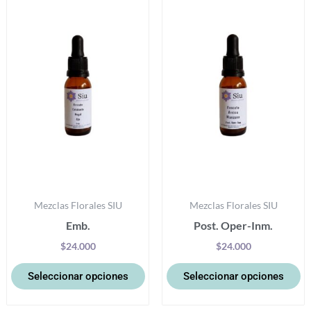
producto
pr
tiene
ti
múltiples
mú
variantes.
va
Las
La
opciones
op
se
se
pueden
p
elegir
el
en
e
la
la
Mezclas Florales SIU
Mezclas Florales SIU
página
pá
Emb.
Post. Oper-Inm.
de
d
producto
pr
$
24.000
$
24.000
Seleccionar opciones
Seleccionar opciones