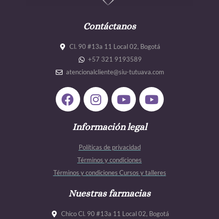
Contáctanos
Cl. 90 #13a 11 Local 02, Bogotá
+57 321 9193589
atencionalcliente@siu-tutuava.com
F
I
Y
Y
a
n
o
o
c
s
u
u
e
Información legal
t
t
t
b
a
u
u
Políticas de privacidad
o
g
b
b
Términos y condiciones
o
r
e
e
Términos y condiciones Cursos y talleres
k
a
m
Nuestras farmacias
Chico Cl. 90 #13a 11 Local 02, Bogotá