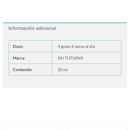
Información adicional
Dosis
4 gotas 6 veces al día
Marca
SIU TUTUAVA
Contenido
20 ml
Productos relacionados
Este
Es