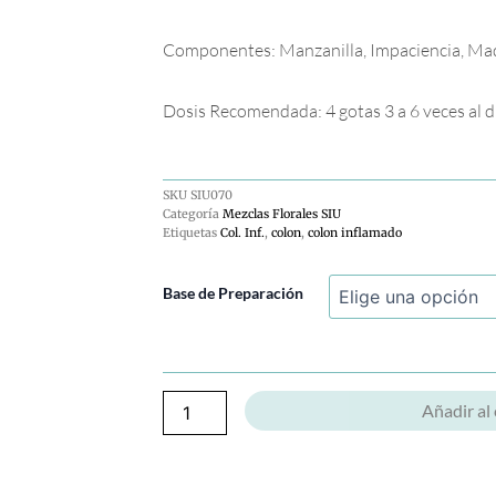
Componentes: Manzanilla, Impaciencia, Madr
Dosis Recomendada: 4 gotas 3 a 6 veces al dí
SKU
SIU070
Categoría
Mezclas Florales SIU
Etiquetas
Col. Inf.
,
colon
,
colon inflamado
Col.
Base de Preparación
Inf.
cantidad
Añadir al 