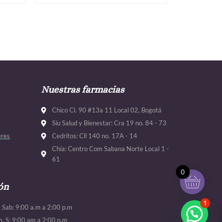
Nuestras farmacias
Chico Cl. 90 #13a 11 Local 02, Bogotá
Siu Salud y Bienestar: Cra 19 no. 84 - 73
eres
Cedritos: Cll 140 no. 17A - 14
Chía: Centro Com Sabana Norte Local 1 -
61
0
ón
1
. Sab: 9:00 a.m a 2:00 p.m
m. S: 9:00 am a 2:00 p.m