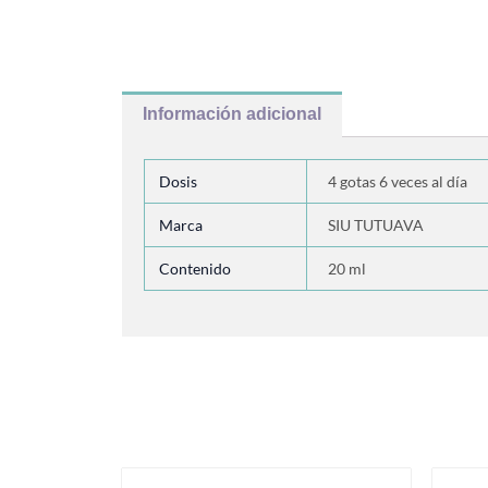
Información adicional
Dosis
4 gotas 6 veces al día
Marca
SIU TUTUAVA
Contenido
20 ml
Productos relacionados
Este