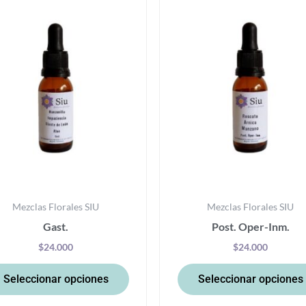
producto
tiene
múltiples
variantes.
Las
opciones
se
pueden
elegir
en
la
Mezclas Florales SIU
Mezclas Florales SIU
página
Gast.
Post. Oper-Inm.
de
producto
$
24.000
$
24.000
Seleccionar opciones
Seleccionar opciones