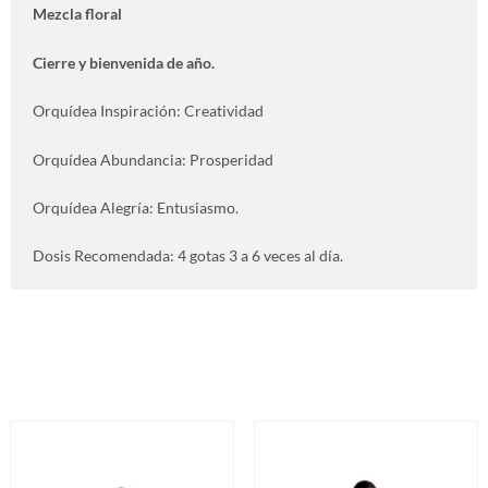
Mezcla floral
Cierre y bienvenida de año.
Orquídea Inspiración:
Creatividad
Orquídea Abundancia:
Prosperidad
Orquídea Alegría:
Entusiasmo.
Dosis Recomendada: 4 gotas 3 a 6 veces al día.
Productos relacionados
Este
Es
producto
pr