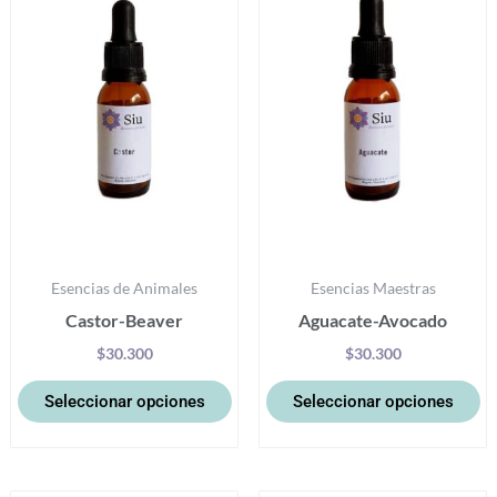
tiene
ti
múltiples
mú
variantes.
va
Las
La
opciones
op
se
se
pueden
p
elegir
el
en
e
la
la
Esencias de Animales
Esencias Maestras
página
pá
Castor-Beaver
Aguacate-Avocado
de
d
producto
pr
$
30.300
$
30.300
Seleccionar opciones
Seleccionar opciones