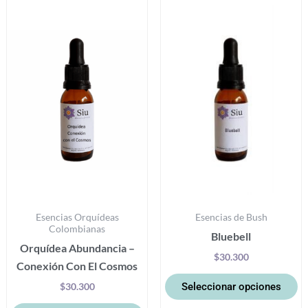
Este
Es
producto
pr
tiene
ti
múltiples
mú
variantes.
va
Las
La
opciones
op
se
se
pueden
p
elegir
el
en
e
la
la
Esencias Orquídeas
Esencias de Bush
página
pá
Colombianas
Bluebell
de
d
Orquídea Abundancia –
producto
pr
$
30.300
Conexión Con El Cosmos
Seleccionar opciones
$
30.300