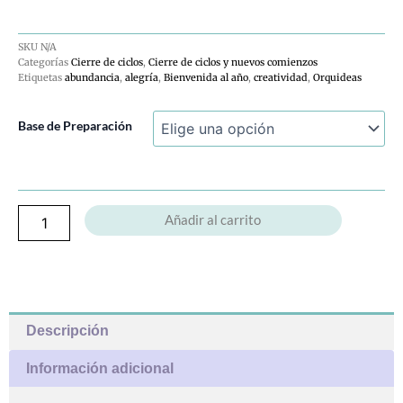
SKU
N/A
Categorías
Cierre de ciclos
,
Cierre de ciclos y nuevos comienzos
Etiquetas
abundancia
,
alegría
,
Bienvenida al año
,
creatividad
,
Orquideas
Mezcla
Base de Preparación
Floral
Orq.
Inspiración,
Orq.
Abundancia,
Añadir al carrito
Orq.
Alegría.
cantidad
Descripción
Información adicional