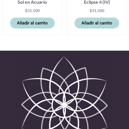
Sol en Acuario
Eclipse 4 (IV)
$
31.500
$
31.500
Añadir al carrito
Añadir al carrito