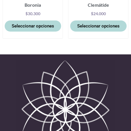
Boronia
Clemátide
de
d
producto
pr
$
30.300
$
24.000
Seleccionar opciones
Seleccionar opciones