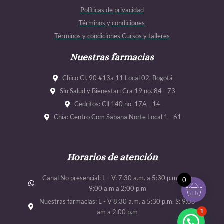
b
a
u
u
Políticas de privacidad
o
g
b
b
Términos y condiciones
o
r
e
e
Términos y condiciones Cursos y talleres
k
a
m
Nuestras farmacias
Chico Cl. 90 #13a 11 Local 02, Bogotá
Siu Salud y Bienestar: Cra 19 no. 84 - 73
Cedritos: Cll 140 no. 17A - 14
Chía: Centro Com Sabana Norte Local 1 - 61
Horarios de atención
Canal No presencial: L - V: 7:30 a.m. a 5:30 p.m. Sab:
0
9:00 a.m a 2:00 p.m
Nuestras farmacias: L - V 8:30 a.m. a 5:30 p.m. S: 9:00
1
am a 2:00 p.m