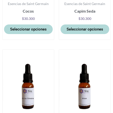
Esencias de Saint Germain
Esencias de Saint Germain
página
pá
Cocos
Capim Seda
de
d
producto
pr
$
30.300
$
30.300
Seleccionar opciones
Seleccionar opciones
Este
Es
producto
pr
tiene
ti
múltiples
mú
variantes.
va
Las
La
opciones
op
se
se
pueden
p
elegir
el