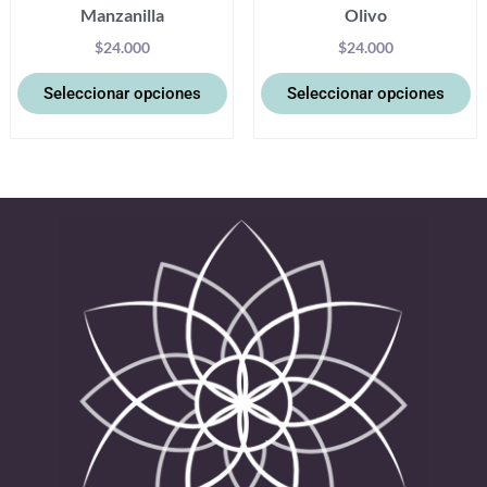
Manzanilla
Olivo
de
d
producto
pr
$
24.000
$
24.000
Seleccionar opciones
Seleccionar opciones