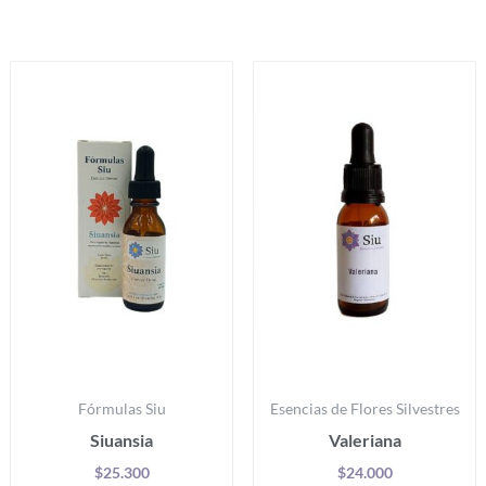
Productos relacionados
Es
pr
ti
mú
va
La
op
se
p
el
e
la
Fórmulas Siu
Esencias de Flores Silvestres
pá
Siuansia
Valeriana
d
pr
$
25.300
$
24.000