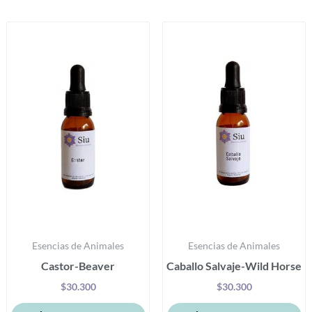
Productos relacionados
Este
Es
producto
pr
tiene
ti
múltiples
mú
variantes.
va
Las
La
opciones
op
se
se
pueden
p
elegir
el
en
e
la
la
Esencias de Animales
Esencias de Animales
página
pá
Castor-Beaver
Caballo Salvaje-Wild Horse
de
d
producto
pr
$
30.300
$
30.300