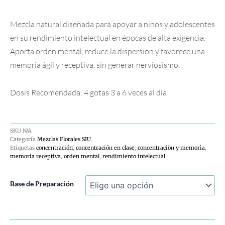
Mezcla natural diseñada para apoyar a niños y adolescentes
en su rendimiento intelectual en épocas de alta exigencia.
Aporta orden mental, reduce la dispersión y favorece una
memoria ágil y receptiva, sin generar nerviosismo.
Dosis Recomendada: 4 gotas 3 a 6 veces al día
SKU
N/A
Categoría
Mezclas Florales SIU
Etiquetas
concentración
,
concentración en clase
,
concentraciòn y memorìa
,
memoria receptiva
,
orden mental
,
rendimiento intelectual
Con.
Base de Preparación
Mem
cantidad